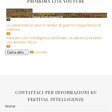
PROSSIMA LIVE YOUTUBE
Video YouTube
VVVFcU1TWkp6ZENZTzlSTjUtWE1LYTBnLnZ3TXpqbnRMem
Le università ucraine in tempo di guerra: l'esperienza di
Odessa
Pensare con l'Intelligenza Artificiale: Un'alleata possibile -
con Antonio Rizzo
Iscriviti
Carica altro...
CONTATTACI PER INFORMAZIONI SU
FESTIVAL INTELLIGENZE
Nome